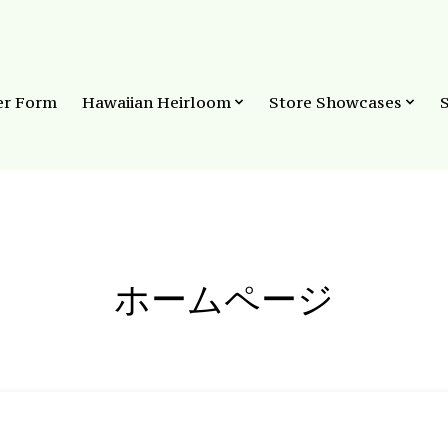
er Form
Hawaiian Heirloom
Store Showcases
ホームページ