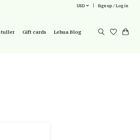
USD
Sign up / Log in
Stuller
Gift cards
Lehua Blog